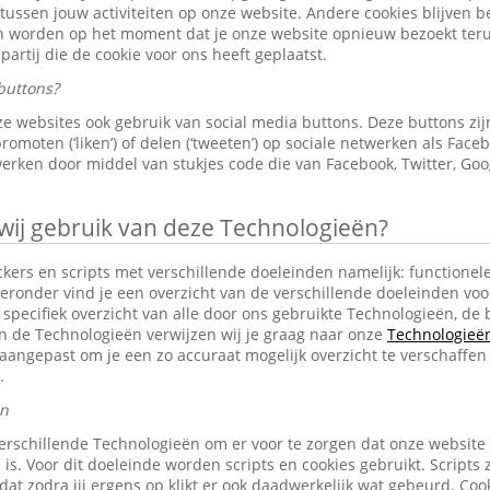
 tussen jouw activiteiten op onze website. Andere cookies blijven 
en worden op het moment dat je onze website opnieuw bezoekt ter
partij die de cookie voor ons heeft geplaatst.
buttons?
e websites ook gebruik van social media buttons. Deze buttons z
omoten (‘liken’) of delen (‘tweeten’) op sociale netwerken als Faceb
erken door middel van stukjes code die van Facebook, Twitter, Goo
j gebruik van deze Technologieën?
ckers en scripts met verschillende doeleinden namelijk: functionele
eronder vind je een overzicht van de verschillende doeleinden voo
specifiek overzicht van alle door ons gebruikte Technologieën, d
an de Technologieën verwijzen wij je graag naar onze
Technologieën 
aangepast om je een zo accuraat mogelijk overzicht te verschaffen
.
en
erschillende Technologieën om er voor te zorgen dat onze website
 is. Voor dit doeleinde worden scripts en cookies gebruikt. Scripts 
n dat zodra jij ergens op klikt er ook daadwerkelijk wat gebeurd. C