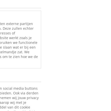
ten externe partijen
. Deze zullen echter
eresses of
site werkt zoals je
bruiken we functionele
e slaan wat er bij een
nkelmandje zat. We
s om te zien hoe we de
en social media buttons
 bieden. Ook via derden
 nemen wij jouw privacy
aarop wij met je
ddel van dit cookie