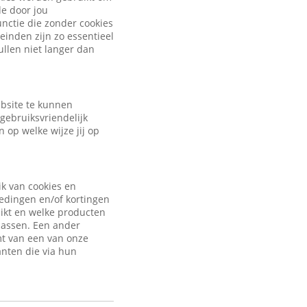
de door jou
nctie die zonder cookies
inden zijn zo essentieel
ullen niet langer dan
ebsite te kunnen
gebruiksvriendelijk
 op welke wijze jij op
ik van cookies en
iedingen en/of kortingen
uikt en welke producten
passen. Een ander
mt van een van onze
anten die via hun