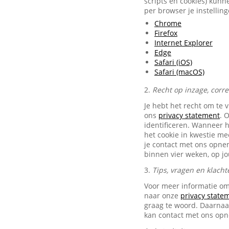
scripts en cookies) kunn
per browser je instellin
Chrome
Firefox
Internet Explorer
Edge
Safari (iOS)
Safari (macOS)
2.
Recht op inzage, corr
Je hebt het recht om te 
ons
privacy statement
. 
identificeren. Wanneer 
het cookie in kwestie me
je contact met ons opn
binnen vier weken, op j
3.
Tips, vragen en klacht
Voor meer informatie om
naar onze
privacy state
graag te woord. Daarnaas
kan contact met ons op