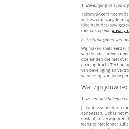
1.
Beveiliging van jouw
Takeaway.com neemt de 
verlies, onbevoegde toe
idee hebt dat jouw gegev
met ons op via:
privacy
2.
Technologieën van de
Wij maken zoals eerder 
van de omschreven doele
doeleinden die niet ove
onze opdracht Technolog
van beveiliging en vertr
verwerking van jouw pe
Wat zijn jouw re
1.
In- en uitschakelen va
Je kunt je voorkeuren me
aanpassen. Ook is het mo
opslaat) te verwijderen.
website niet langer zul