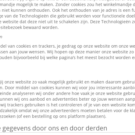
elmandje mogelijk te maken. Zonder cookies zou het winkelmandje 
 niet kunnen onthouden. Ook het onthouden van je adres is een fu
e van de Technologieën die gebruikt worden voor functionele doele
 website dat deze niet uit te schakelen zijn. Deze Technologieën z
ebsitebezoek bewaard worden.
n
ddel van cookies en trackers, je gedrag op onze website om onze w
ssen aan jouw wensen. Wij hopen op deze manier onze website zo 
ouden bijvoorbeeld bij welke pagina’s het meest bezocht worden en
jij onze website zo vaak mogelijk gebruikt en maken daarom gebru
n. Door middel van cookies kunnen wij voor jou interessante aanb
leinde analyseren wij onder andere hoe vaak je onze website gebr
o kunnen wij ons aanbod en advertenties beter op jouw wensen aan
ij trackers gebruiken is het controleren of je van een website ko
odzakelijk omdat wij onze adverteerders moeten betalen voor de kl
zoeken (of een bestelling op ons platform plaatsen).
je gegevens door ons en door derden