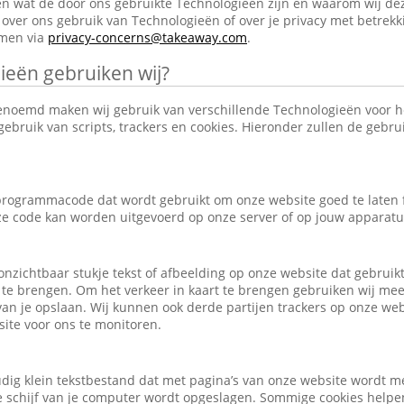
en wat de door ons gebruikte Technologieën zijn en waarom wij de
over ons gebruik van Technologieën of over je privacy met betrekk
emen via
privacy-concerns@takeaway.com
.
ieën gebruiken wij?
enoemd maken wij gebruik van verschillende Technologieën voor 
ebruik van scripts, trackers en cookies. Hieronder zullen de gebr
e programmacode dat wordt gebruikt om onze website goed te laten
eze code kan worden uitgevoerd op onze server of op jouw apparatu
, onzichtbaar stukje tekst of afbeelding op onze website dat gebrui
 te brengen. Om het verkeer in kaart te brengen gebruiken wij mee
an je opslaan. Wij kunnen ook derde partijen trackers op onze we
ite voor ons te monitoren.
udig klein tekstbestand dat met pagina’s van onze website wordt m
schijf van je computer wordt opgeslagen. Sommige cookies helpen