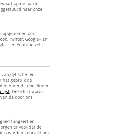
bewaart op de harde
uggestuurd naar onze
ijn opgenomen om
ook, Twitter, Google+ en
gle + en Youtube zelf
-, analytische- en
r het gebruik de
e bijbehorende doeleinden
lijst
. Deze lijst wordt
 van de door ons
 goed fungeert en
zorgen er voor dat de
ookies worden gebruikt om