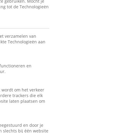
ze gebruiken. Mocht je
ing tot de Technologieën
het verzamelen van
uikte Technologieën aan
 functioneren en
ur.
kt wordt om het verkeer
rdere trackers die elk
bsite laten plaatsen om
eegestuurd en door je
 slechts bij één website