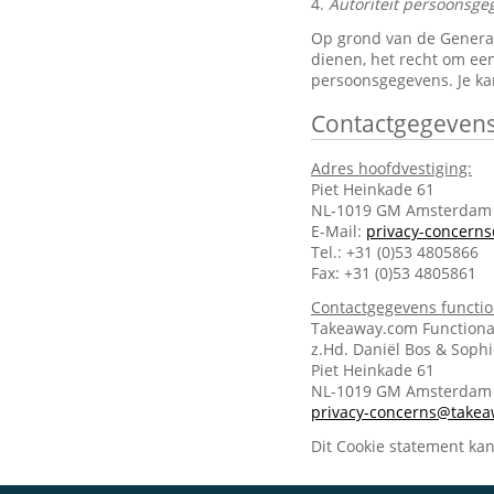
4.
Autoriteit persoonsge
Op grond van de General 
dienen, het recht om een
persoonsgegevens. Je ka
Contactgegeven
Adres hoofdvestiging:
Piet Heinkade 61
NL-1019 GM Amsterdam
E-Mail:
privacy-concern
Tel.: +31 (0)53 4805866
Fax: +31 (0)53 4805861
Contactgegevens functi
Takeaway.com Functiona
z.Hd. Daniël Bos & Soph
Piet Heinkade 61
NL-1019 GM Amsterda
privacy-concerns@take
Dit Cookie statement ka