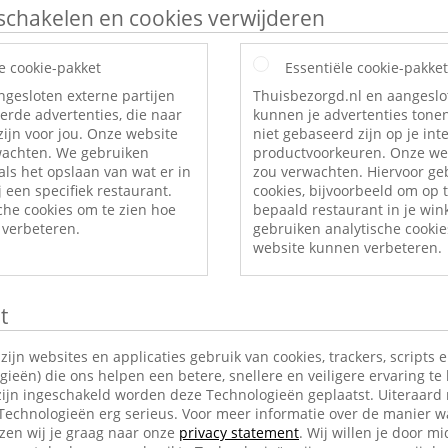
itschakelen en cookies verwijderen
e cookie-pakket
Essentiële cookie-pakket
ngesloten externe partijen
Thuisbezorgd.nl en aangeslo
erde advertenties, die naar
kunnen je advertenties tonen
ijn voor jou. Onze website
niet gebaseerd zijn op je int
rwachten. We gebruiken
productvoorkeuren. Onze web
als het opslaan van wat er in
zou verwachten. Hiervoor ge
 een specifiek restaurant.
cookies, bijvoorbeeld om op t
che cookies om te zien hoe
bepaald restaurant in je wi
verbeteren.
gebruiken analytische cookie
website kunnen verbeteren.
t
jn websites en applicaties gebruik van cookies, trackers, scripts 
ieën) die ons helpen een betere, snellere en veiligere ervaring te
ijn ingeschakeld worden deze Technologieën geplaatst. Uiteraard
 Technologieën erg serieus. Voor meer informatie over de manier w
en wij je graag naar onze
privacy statement
. Wij willen je door mi