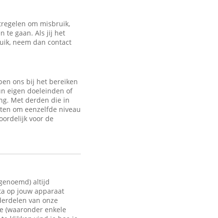
regelen om misbruik,
te gaan. Als jij het
ruik, neem dan contact
en ons bij het bereiken
un eigen doeleinden of
ng. Met derden die in
sten om eenzelfde niveau
oordelijk voor de
 genoemd) altijd
ata op jouw apparaat
nderdelen van onze
te (waaronder enkele