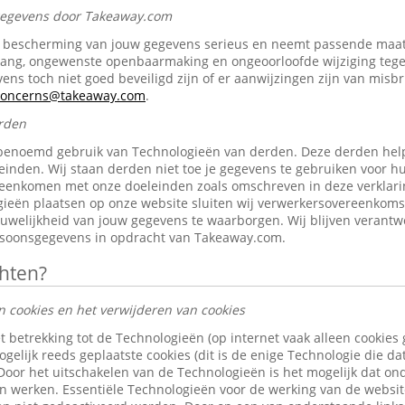
 gegevens door Takeaway.com
bescherming van jouw gegevens serieus en neemt passende maat
gang, ongewenste openbaarmaking en ongeoorloofde wijziging tegen 
ens toch niet goed beveiligd zijn of er aanwijzingen zijn van misb
-concerns@takeaway.com
.
rden
benoemd gebruik van Technologieën van derden. Deze derden help
inden. Wij staan derden niet toe je gegevens te gebruiken voor h
reenkomen met onze doeleinden zoals omschreven in deze verklari
ieën plaatsen op onze website sluiten wij verwerkersovereenkom
ouwelijkheid van jouw gegevens te waarborgen. Wij blijven verantw
rsoonsgegevens in opdracht van Takeaway.com.
chten?
n cookies en het verwijderen van cookies
t betrekking tot de Technologieën (op internet vaak alleen cookies
gelijk reeds geplaatste cookies (dit is de enige Technologie die d
 Door het uitschakelen van de Technologieën is het mogelijk dat o
len werken. Essentiële Technologieën voor de werking van de websi