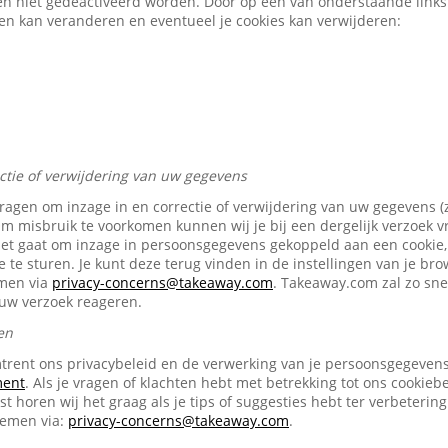
en niet gedeactiveerd worden. Door op een van onderstaande links t
gen kan veranderen en eventueel je cookies kan verwijderen:
ectie of verwijdering van uw gegevens
vragen om inzage in en correctie of verwijdering van uw gegevens (
Om misbruik te voorkomen kunnen wij je bij een dergelijk verzoek 
het gaat om inzage in persoonsgegevens gekoppeld aan een cookie, 
e te sturen. Je kunt deze terug vinden in de instellingen van je br
emen via
privacy-concerns@takeaway.com
. Takeaway.com zal zo snel
ouw verzoek reageren.
en
trent ons privacybeleid en de verwerking van je persoonsgegevens 
ment
. Als je vragen of klachten hebt met betrekking tot ons cookiebe
t horen wij het graag als je tips of suggesties hebt ter verbetering
nemen via:
privacy-concerns@takeaway.com
.